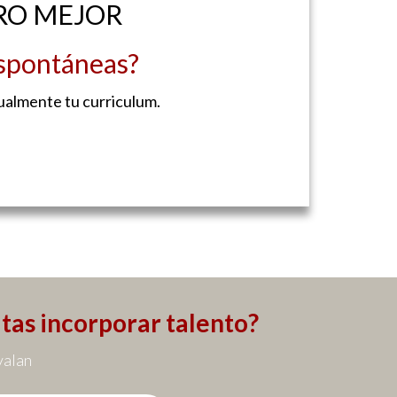
RO MEJOR
espontáneas?
gualmente tu curriculum.
itas incorporar talento?
valan