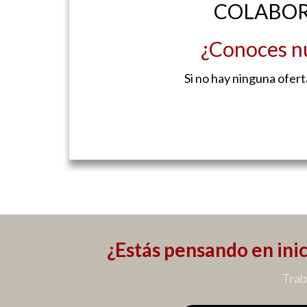
COLABOR
¿Conoces nu
Si no hay ninguna ofert
¿Estás pensando en inic
Trab