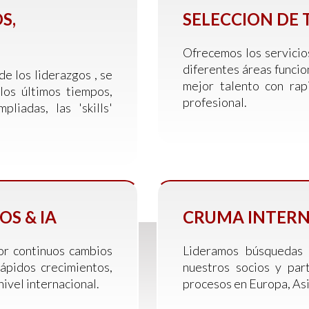
S,
SELECCION DE
Ofrecemos los servicios
diferentes áreas funcio
e los liderazgos , se
mejor talento con rapi
los últimos tiempos,
profesional.
liadas, las 'skills'
OS & IA
CRUMA INTERN
por continuos cambios
Lideramos búsquedas a
ápidos crecimientos,
nuestros socios y par
ivel internacional.
procesos en Europa, Asi